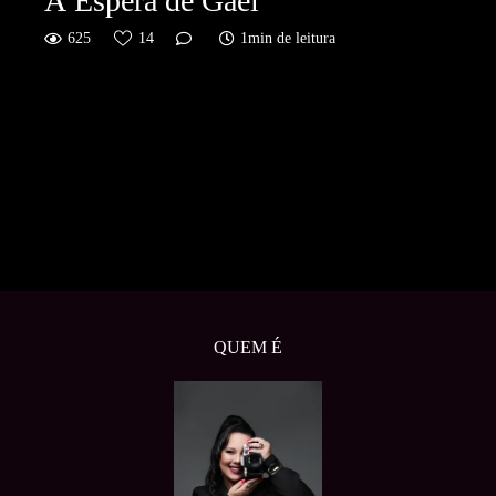
À Espera de Gael
625
14
1min de leitura
QUEM É