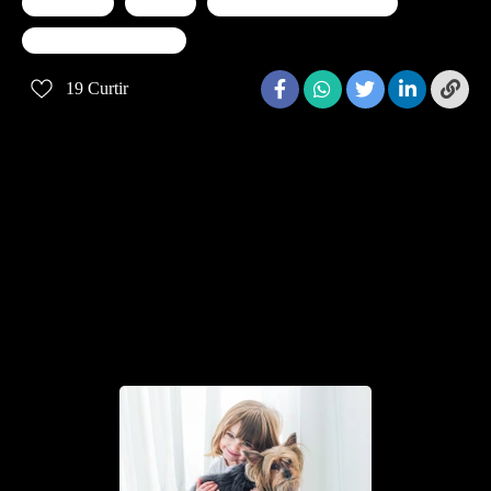
ensaio gold
gestante
mamae de primeira viagem
pamela faria fotografia
19
Curtir
Quem viu também curtiu