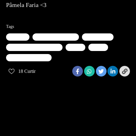
Pâmela Faria <3
Tags
americana
ensaio gestante lifestyle
ensaio lifestyle
ensaio lifestyle em americana
gestante
lifestyle
pamela faria fotografia
18
Curtir
Quem viu também curtiu