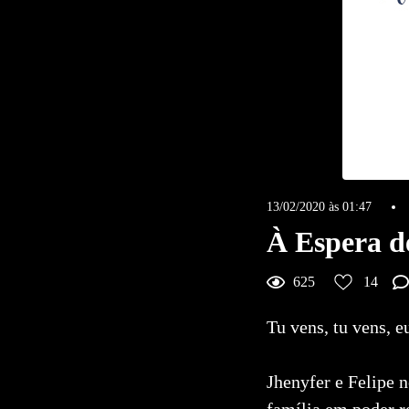
13/02/2020 às 01:47
À Espera d
625
14
Tu vens, tu vens, eu
Jhenyfer e Felipe 
14
Curtir
família em poder re