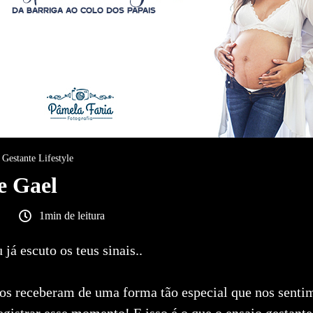
Gestante Lifestyle
e Gael
1min de leitura
 já escuto os teus sinais..
nos receberam de uma forma tão especial que nos senti
gistrar esse momento! E isso é o que o ensaio gestante l