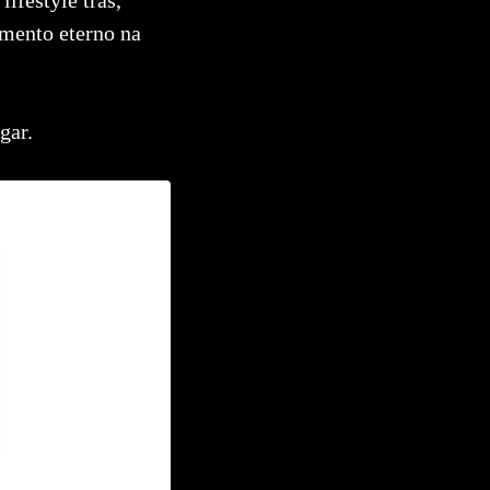
omento eterno na
egar.