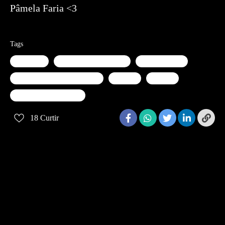
Pâmela Faria <3
Tags
americana
ensaio gestante lifestyle
ensaio lifestyle
ensaio lifestyle em americana
gestante
lifestyle
pamela faria fotografia
18
Curtir
Quem viu também curtiu