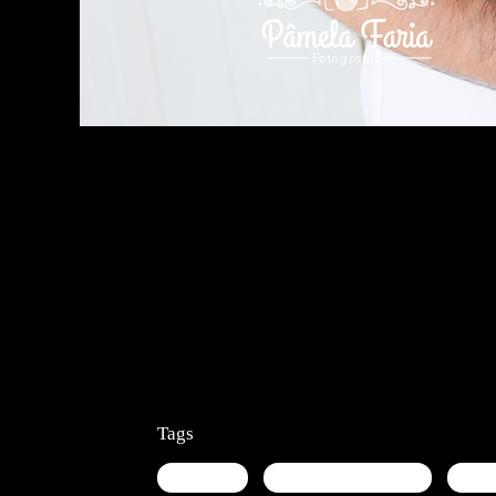
Tags
newborn
fotografa de bebês
estu