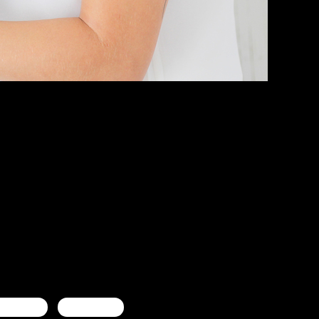
mericana
americana