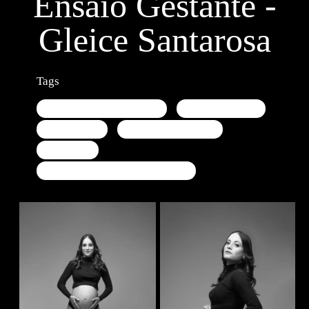
Ensaio Gestante -
Gleice Santarosa
Tags
Pâmela Faria Fotografia
ensaio gestante
minimalista
ensaio minimalista
maeefilha
ensaio gestante em americana